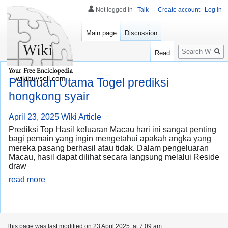
Not logged in
Talk
Create account
Log in
Main page
Discussion
Search
Read
wikibuysell.com
Panduan Utama Togel prediksi
hongkong syair
April 23, 2025
Wiki Article
Prediksi Top Hasil keluaran Macau hari ini sangat penting
bagi pemain yang ingin mengetahui apakah angka yang
mereka pasang berhasil atau tidak. Dalam pengeluaran
Macau, hasil dapat dilihat secara langsung melalui Reside
draw
read more
This page was last modified on 23 April 2025, at 7:09 am.